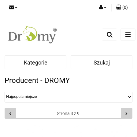
(
0
)
Zaloguj się
Zarejestruj się
Dodaj zgłoszenie
Kategorie
Szukaj
Producent - DROMY