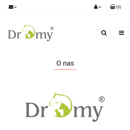
(
0
)
Zaloguj się
Zarejestruj się
Dodaj zgłoszenie
O nas