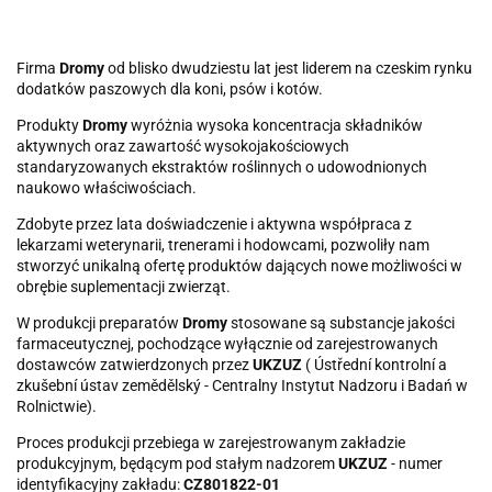
Firma
Dromy
od blisko dwudziestu lat jest liderem na czeskim rynku
dodatków paszowych dla koni, psów i kotów.
Produkty
Dromy
wyróżnia wysoka koncentracja składników
aktywnych oraz zawartość wysokojakościowych
standaryzowanych ekstraktów roślinnych o udowodnionych
naukowo właściwościach.
Zdobyte przez lata doświadczenie i aktywna współpraca z
lekarzami weterynarii, trenerami i hodowcami, pozwoliły nam
stworzyć unikalną ofertę produktów dających nowe możliwości w
obrębie suplementacji zwierząt.
W produkcji preparatów
Dromy
stosowane są substancje jakości
farmaceutycznej, pochodzące wyłącznie od zarejestrowanych
dostawców zatwierdzonych przez
UKZUZ
( Ústřední kontrolní a
zkušební ústav zemědělský - Centralny Instytut Nadzoru i Badań w
Rolnictwie).
Proces produkcji przebiega w zarejestrowanym zakładzie
produkcyjnym, będącym pod stałym nadzorem
UKZUZ
- numer
identyfikacyjny zakładu:
CZ801822-01