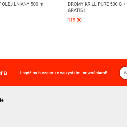
Produkt niedostępny
OLEJ LNIANY 500 ml
DROMY KRILL PURE 500 G + 
GRATIS !!!
119.00
era
I bądź na bieżąco ze wszystkimi nowościami!
ie