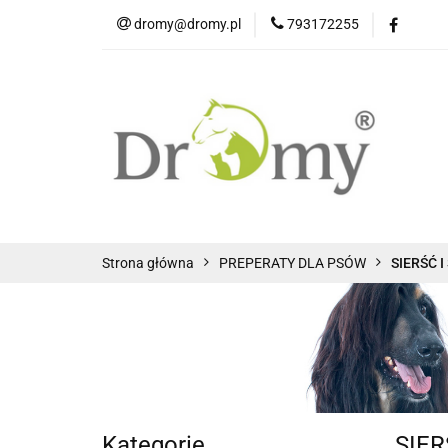
dromy@dromy.pl
793172255
Produkty
Strona główna
PREPERATY DLA PSÓW
SIERŚĆ 
Kategorie
SIER