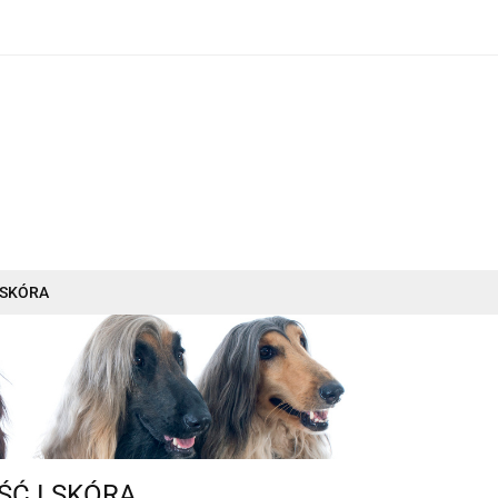
O nas
Dostawa i płatność
Nowości
Promocje
Produkty
O nas
Dostawa i płatność
Nowości
I SKÓRA
ŚĆ I SKÓRA