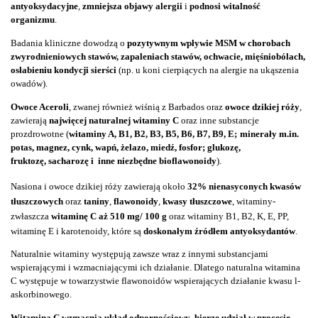
antyoksydacyjne
,
zmniejsza objawy alergii
i
podnosi witalność
organizmu
.
Badania kliniczne dowodzą o
pozytywnym wpływie MSM w chorobach
zwyrodnieniowych stawów, zapaleniach stawów, ochwacie, mięśniobólach,
osłabieniu kondycji sierści
(np. u koni cierpiących na alergie na ukąszenia
owadów).
Owoce Aceroli
, zwanej również wiśnią z Barbados oraz
owoce dzikiej róży
,
zawierają
najwięcej naturalnej witaminy C
oraz inne substancje
prozdrowotne (
witaminy A, B1, B2, B3, B5, B6, B7, B9, E;
minerały m.in.
potas, magnez, cynk, wapń, żelazo, miedź, fosfor; glukozę,
fruktozę,
sacharozę i inne niezbędne bioflawonoidy
).
Nasiona i owoce dzikiej róży zawierają około
32% nienasyconych kwasów
tłuszczowych
oraz
taniny
,
flawonoidy
,
kwasy tłuszczowe
, witaminy-
zwłaszcza
witaminę C aż 510 mg/ 100 g
oraz witaminy B1, B2, K, E, PP,
witaminę E i karotenoidy, które są
doskonałym źródłem antyoksydantów
.
Naturalnie witaminy występują zawsze wraz z innymi substancjami
wspierającymi i wzmacniającymi ich działanie. Dlatego naturalna witamina
C występuje w towarzystwie flawonoidów wspierających działanie kwasu l-
askorbinowego.
Witamina C wzmacnia układ odpornościowy
,
bierze udział w procesie