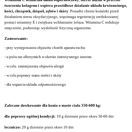
tworzenia kolagenu i wspiera prawidłowe działanie układu krwionośnego,
kości, chrząstek, dziąseł, zębów i skóry
.
Ponadto chroni komórki przed
działaniem stresu oksydacyjnego, wspomaga regenerację zredukowanej
postaci witaminy E i zwiększa wchłanianie żelaza. Witamina C redukuje
zmęczenie, podnosząc wydolność fizyczną organizmu.
Zastosowanie:
- przy występowaniu objawów chorób aparatu ruchu
- u psów ras olbrzymich w okresie intensywnego wzrostu
- w celu zmniejszenia objawów alergii
- w celu poprawy stanu sierści i skóry
- dla wsparcia układu odpornościowego
Zalecane dawkowanie dla konia o masie ciała 550-600 kg:
dla
po
prawy ogólnej kondycji:
10 g dziennie przez okres 30-60 dni
leczniczo:
20 g dziennie przez okres 10 dni