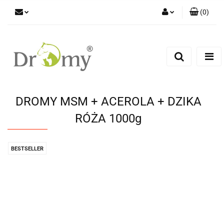
(
0
)
Zaloguj się
Zarejestruj się
Dodaj zgłoszenie
DROMY MSM + ACEROLA + DZIKA
RÓŻA 1000g
BESTSELLER