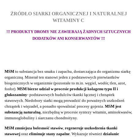
ŹRÓDŁO SIARKI ORGANICZNEJ I NATURALNEJ
WITAMINY C
!!! PRODUKTY DROMY NIE ZAWIERAJĄ ŻADNYCH SZTUCZNYCH
DODATKÓW ANI KONSERWANTÓW !!!
MSM
to substancja bez smaku i zapachu, dostarczająca do organizmu siarkę
organiczną. Minerał ten stanowi jeden z podstawowych pierwiastków
biogenicznych w organizmie (pozostałe to m.in. węgiel, wodór, tlen, azot,
fosfor).
MSM bierze udział w procesie produkcji kolagenu typu II i
glukozaminy
- podstawowych budulców tkanki łącznej i chrząstek
stawowych. Niedobory siarki mogą prowadzić do poważnych uszkodzeń
chrząstek i więzadeł, a ponadto spowalniać procesy gojenia.
MSM jest
substancją naturalną
, niezbędną w procesie syntezy witamin, aminokwasów,
immunoglobuliny i siarczanu chondroityny.
MSM zmniejsza bolesność stawów
,
regeneruje uszkodzenia tkanki
stawowej
oraz
eliminuje stany zapalne
. Wykazuje również
działanie