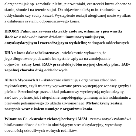
alergenami jak np. zarodniki pleśni, pierwotniaki,
cząsteczki kurzu obecne w
sianie, słomie i na terenie stajni. Do objawów należą m.in. trudności w
oddychaniu czy suchy kaszel.
Wystąpienie reakcji alergicznej może wynikać
z osłabienia systemu odpornościowego konia.
DROMY Pulmonex
zawiera
ekstrakty ziołowe, witaminy i pierwiastki
śladowe
o udowodnionym działaniu
immunostymulującym,
antyoksydacyjnym i rozrzedzającym wydzielinę
w drogach oddechowych.
DHA = kwas dokozaheksaenowy -
wielokrotnie wykazano, że
jego
długotrwałe podawanie
korzystnie
wpływa na zmniejszanie
objawów:
astmy koni, RAO- przewlekłej obturacyjnej choroby płuc, IAD-
zapalnej choroba dróg oddechowych.
Alltech Mycosorb A+ 
- 
skutecznie eliminują z organizmu szkodliwe 
mykotoksyny, czyli trucizny wytwarzane przez występujące w paszy grzyby i 
pleśnie. P
rzechodząc przez układ pokarmowy wychwytują mykotoksyny,
zarówno polarne, jak i niepolarne,
zapobiegając tym samym ich wchłanianiu z 
przewodu pokarmowego do układu krwionośnego.
Mykotoksyny zostają
następnie wraz z kałem usunięte z organizmu konia.
Witamina C
i ekstrakt z zielonej herbaty i MSM
- zestaw antyoksydantów i
bioflawonoidów o działaniu obniżającym stres oksydacyjny, wywołany
obecnością szkodliwych wolnych rodników.