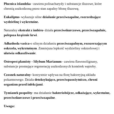
Płucnica islandzka
- zawiera polisacharydy i substancje śluzowe, które
chronią uszkodzoną przez stan zapalny błonę śluzową.
Eukaliptus
- wykazuje silne
działanie przeciwzapalne, rozrzedzające
wydzielinę i wykrztuśne.
Naturalny
ekstrakt z imbiru
- działa
przeciwskurczowo, przeciwzapalnie,
polepsza krążenie krwi
.
Adhathoda vasica-
o silnym działaniu
przeciwzapalnym, rozszerzającym
oskrzela, wykrztuśnym
. Zmniejsza lepkość wydzieliny oskrzelowej i
ułatwia odkaszliwanie
.
Ostropest plamisty -
Silybum Marianum
- zawiera flawonolignany,
substancje promujące regenerację uszkodzonych komórek wątroby.
Czosnek naturalny
- korzystnie wpływa na florę bakteryjną układu
pokarmowego. Działa
detoksykująco, przeciwpasożytniczo, chroni
organizm przed infekcjami
.
Tymianek pospolity
- ma działanie
bakteriobójcze, odkażające, wykrztuśne,
przeciwskurczowe i przeciwzapalne
.
Uwaga: