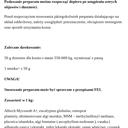
Podawanie preparatu można rozpocząć dopiero po ustąpieniu ostrych
objawów i duszności.
Przed rozpoczęciem stosowania jakiegokolwiek preparatu działającego na
układ oddechowy, należy uwzględnić przeznaczenie,
obciążenie treningiem
oraz sposób utrzymania
konia.
Zalecane dawkowanie:
50 g dziennie dla konia o masie 550-600 kg, wymieszać z paszą
1 miarka= ± 50 g
UWAGA!
Stosowanie preparatu może być sprzeczne z przepisami FEI.
Zawartość w 1 kg:
Alltech Mycosorb A+, eucalyptus globulus, ostropest
plamisty, sfermentovane algi morskie, MSM – methylsulfonyl methane,
płucnica islandzka, algi brunatne ( ascophyllum nodosum ), vasaka (
adhatoda vasica ) ekstrakt, imbir lekarski ekstrakt, oman właściwy, czosnek