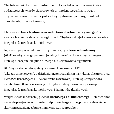
Olej lniany jest tłoczony z nasion Linum Usitatissimum Linaceae.
Oprócz
podstawowych kwasów tłuszczowych α- linolenowego, linolowego i
olejowego, zawiera również polisacharydy śluzowe, proteiny, tokoferole,
tokotrienole, lignany i enzymy.
Olej zawiera
kwas linolowy omega-6
i
kwas alfa-linolenowy omega-3
o
wysokich właściwościach biologicznych. Obydwa rodzaje kwasów zapewniają
integralność membran komórkowych.
Najważniejszym składnikiem oleju lnianego jest
kwas α- linolenowy
(ALA)
należący do grupy esencjonalnych kwasów tłuszczowych omega-3,
które są niezbędne dla prawidłowego funkcjonowania organizmu.
ALA
są niezbędne do syntezy kwasów tłuszczowych EPA
(eikozapentaenowych), o działaniu przeciwzapalnym i antykatabolicznym oraz
kwasów tłuszczowych DHA (dokozaheksaenowch), które są korzystne dla
metabolizmu tkanek nerwowych. Obydwa rodzaje kwasów zapewniają
integralność membran komórkowych i hormonów tkankowych.
Wszystkie ssaki potrzebują kwasu
linolowego i α- linolenowego
– ich niedobór
może się przejawiać obniżeniem odporności organizmu, pogorszeniem stanu
skóry, zmęczeniem, zaburzeniami wzrostu i reprodukcji.