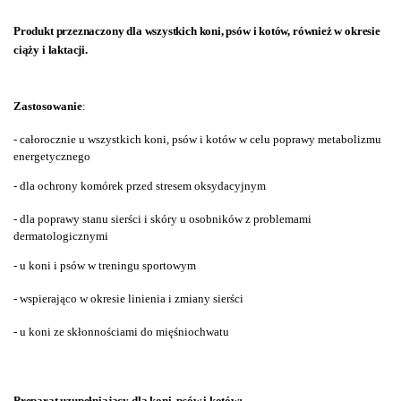
Produkt przeznaczony dla wszystkich koni, psów i kotów, również w okresie
ciąży i laktacji.
Zastosowanie
:
- całorocznie
u wszystkich koni, psów i kotów w celu poprawy metabolizmu
energetycznego
- dla ochrony komórek przed stresem oksydacyjnym
- dla poprawy stanu sierści i skóry u osobników z problemami
dermatologicznymi
- u koni i psów w treningu sportowym
- wspierająco w okresie linienia i zmiany sierści
- u koni ze skłonnościami do mięśniochwatu
Preparat uzupełniający dla koni, psów i kotów: