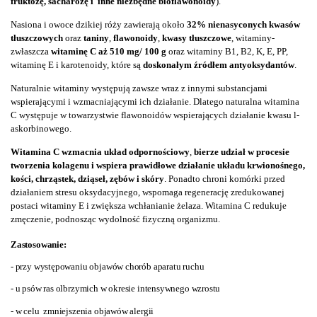
fruktozę,
sacharozę i inne niezbędne bioflawonoidy
).
Nasiona i owoce dzikiej róży zawierają około
32% nienasyconych kwasów
tłuszczowych
oraz
taniny
,
flawonoidy
,
kwasy tłuszczowe
, witaminy-
zwłaszcza
witaminę C aż 510 mg/ 100 g
oraz witaminy B1, B2, K, E, PP,
witaminę E i karotenoidy, które są
doskonałym źródłem antyoksydantów
.
Naturalnie witaminy występują zawsze wraz z innymi substancjami
wspierającymi i wzmacniającymi ich działanie. Dlatego naturalna witamina
C występuje w towarzystwie flawonoidów wspierających działanie kwasu l-
askorbinowego.
Witamina C wzmacnia układ odpornościowy
,
bierze udział w procesie
tworzenia kolagenu i wspiera prawidłowe działanie układu krwionośnego,
kości, chrząstek, dziąseł, zębów i skóry
.
Ponadto chroni komórki przed
działaniem stresu oksydacyjnego, wspomaga regenerację zredukowanej
postaci witaminy E i zwiększa wchłanianie żelaza. Witamina C redukuje
zmęczenie, podnosząc wydolność fizyczną organizmu.
Zastosowanie:
- przy występowaniu objawów chorób aparatu ruchu
- u psów ras olbrzymich w okresie intensywnego wzrostu
- w celu zmniejszenia objawów alergii