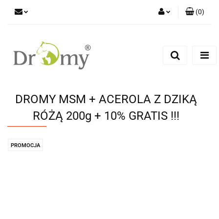
(
0
)
Zaloguj się
Zarejestruj się
Dodaj zgłoszenie
DROMY MSM + ACEROLA Z DZIKĄ
RÓŻĄ 200g + 10% GRATIS !!!
PROMOCJA