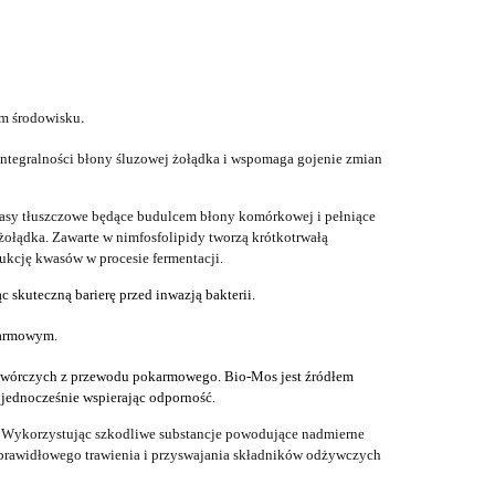
.
ym
środowisku
integralności błony śluzowej żołądka i wspomaga gojenie zmian
asy tłuszczowe
będące budulcem
błony komórkowe
j
i pełniące
żołądka.
Zawarte
w nim
fosfolipidy
tworzą
krótkotrwał
ą
ukcję kwas
ów w procesie
fermentacji.
ąc
skuteczną barier
ę
przed inwazją bakterii.
karmowym.
twórczych
z
przewod
u
pokarmow
ego
. Bio-Mos jest źródłem
,
jednocześnie
wspierając odpornoś
ć
.
. W
ykorzystują
c
szkodliwe substancje powodujące nadmierne
prawidłowego trawienia i przyswajania składników odżywczych