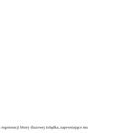
i regeneracji błony śluzowej żołądka, zapewniając
e
mu