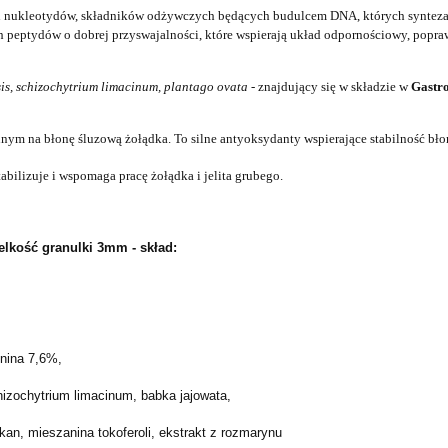
 nukleotydów,
składnik
ów
odżywczych
będących
budul
cem
DNA,
których
synteza
 peptydów o dobrej przyswajalności,
które
wspierają
układ odpornościow
y
, popra
s, schizochytrium limacinum, plantago ovata -
znajdujący się w składzie w
Gastr
onnym
na błonę śluzową żołądka.
To s
ilne antyoksydanty
wspierające
stabilność bł
tabilizuj
e
i
wspomaga
pracę żołądka i jelita grubego.
ielkość granulki 3mm - skład:
onina 7,6%,
schizochytrium limacinum, babka jajowata,
kan, mieszanina tokoferoli, ekstrakt z rozmarynu