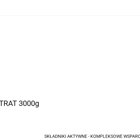
O nas
Dostawa i płatność
Nowości
Promocje
Produkty
O nas
Dostawa i płatność
Nowości
RAT 3000g
SKŁADNIKI AKTYWNE - KOMPLEKSOWE WSPAR