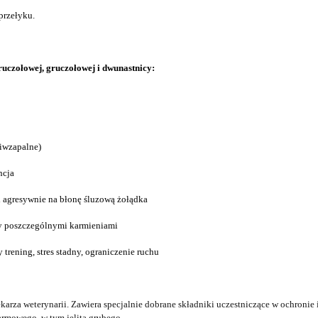
przełyku.
ruczołowej, gruczołowej i dwunastnicy:
ciwzapalne
)
ncja
i
agresywnie
na błonę śluzową żołądka
 poszczególnymi karmieniami
y trening, stres stadny, ograniczenie ruchu
ekarza weterynarii.
Zawiera specjalnie dobrane składniki
uczestnicząc
e
w ochronie 
mowego, w tym jelita grubego.