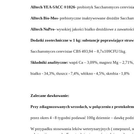
Alltech YEA-SACC ®1026-
probiotyk Saccharomyces cerevisi
Alltech Bio-Mos-
p
rebiotyczne inaktywowane drożdże
Saccharo
Alltech NuPro-
wysokiej jakości białko drożdżowe z zawarto
Dodatki zootechniczne w 1 kg: substancje poprawiające strawno
Saccharomyces cerevisiae CBS 493,94 – 8,7x109CFU/1kg.
Składniki analityczne:
wapń Ca – 3,09%, magnez Mg – 2,71%, f
białko - 34,3%, tłuszcz - 7,4%, włókno - 4,5%, skrobia - 1,8%
Zalecane dawkowanie:
Przy zdiagnozowanych wrzodach,
w
połączeniu z
protokoł
e
przez okres 4 - 8 tygodni
podawać 1
00g dziennie –
dawkę
podz
W przypadku stosowania leków weterynaryjnych ( omeprazol, suk