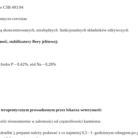
ae CSB 493.94
myces cervisiae
ścią skoncentrowanych, niezbędnych funkcjonalnych składników odżywczych
ść, stabilizatory flory jelitowej:
osfor P – 0,42%, sód Na – 0,28%
m
terapeutyczn
ym prowadzonym przez
lekarza weterynarii:
ielić
równomiernie
w zależności od częstotliwości karmienia
ralfat ), preparat należy podawać z co najmniej 0,5 - 1- godzinnym odstępem po 