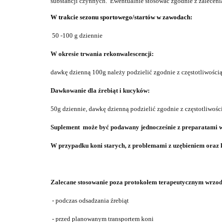
substancji czynnych.
Ewentualnie stosować zgodnie z zalecenia
W trakcie sezonu sportowego/startów w zawodach:
50 -100 g dziennie
W okresie trwania rekonwalescencji:
dawkę dzienną 100g należy podzielić zgodnie z częstotliwością
Dawkowanie dla źrebiąt i kucyków:
50g dziennie, dawkę dzienną podzielić zgodnie z częstotliwośc
Suplement
może być podawan
y
jednocześnie z
preparatami w
W przypadku koni starych
,
z problemami z uzębieniem oraz
Zalecane
stosowa
nie poza protokołem terapeutycznym wrzo
- podczas odsadzania źrebiąt
- przed
planowan
ym
transport
em
koni