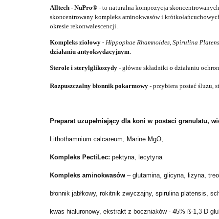
Alltech - NuPro®
- to naturalna
kompozycja
skoncentrowanych
skoncentro
wany
kompleks
aminokwasów i krótkołańcuchowych
okresie rekonwalescencji.
K
ompleks ziołowy
-
Hippophae Rhamnoides, Spirulina Platensi
działaniu
antyoksydacyj
nym
.
Sterole i sterylglikozydy
- główne składniki
o działaniu ochr
Rozpuszczalny błonnik pokarmowy
- przybiera postać śluzu, s
Preparat uzupełniający dla koni w postaci granulatu, w
Lithothamnium calcareum, Marine MgO,
Kompleks PectiLec:
pektyna, lecytyna
Kompleks aminokwasów
– glutamina, glicyna, lizyna, tre
błonnik jabłkowy, rokitnik zwyczajny, spirulina platensis, 
kwas hialuronowy, ekstrakt z boczniaków - 45% ß-1,3 D glu