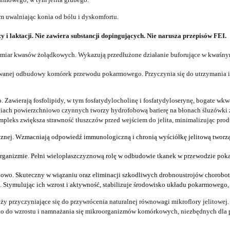
ym
uw
alniając
konia od
bólu
i dyskomfortu.
y i laktacji
.
Nie zawiera substancji
dopingujących
.
Nie narusza przepisów
FEI.
admiar kwasów żołądkowych.
Wykazują
przedłużone działani
e
buforujące w
kwaśn
wanej od
budowy
komórek przewodu pokarmowego.
Przyczynia się do utrzymania 
o.
Zawierają fosfolipidy, w tym fosfatydylocholinę i fosfatydyloserynę,
bogate w
kw
iach powierzchniowo czynnych tworzy hydrofobową barierę na błonach śluzówki 
pleks zwiększa strawność tłuszczów przed wejściem do jelita,
minimalizując
prod
cznej.
W
zmacniają odpowiedź immunologiczną i chronią wyściółkę jelitową
tworz
rganizmie.
Pełni wielopłaszczyznową
rol
ę
w
odbudowie tkanek w
przewodzie po
kowo.
S
kuteczny w wiązaniu oraz eliminacj
i
szkodliwych drobnoustrojów chorobo
o.
S
tymulując ich wzrost i aktywność,
stabilizuje środowisko układu
pokarmowego
dży
przyczyniające się do przywrócenia naturalnej równowagi mikroflory jelitowej
ko do wzrostu i namnażania się mikroorganizmów komórkowych, niezbędnych dla 