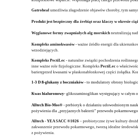
Gatroheal
umożliwia złagodzenie objawów choroby, tym sam
Produkt jest b
ezpieczn
y
dla źrebiąt
oraz
klaczy
w okresie ciąż
Węglanowe
formy z
wapniałych
alg
morskich
neutralizują n
Kompleks aminokwasów
- ważne źródło energii dla ukierunko
wrzodziejących.
Kompleks PectiLec
- naturalne związki pochodzenia roślinneg
inne ważne role fizjologiczne.
Kompleks
PectiLec
o właściwośc
barier
ę
przed kwasami w płaskonabłonkowej części żołądka.
Kom
1-3 D ß-glukany z boczniaków
- to modulatory obrony biologi
Kwas hialuronowy
- glikozaminoglikan występujący w całym o
Alltech Bio-Mos®
- prebiotyk
o działaniu udowodnionym nau
pożywienia dla „przyjaznych bakterii” przewodu pokarmoweg
Alltech - YEA SACC ®1026
–
probiotyczne żywe kultury droż
zakwaszenie przewodu pokarmowego,
t
worzą idealne środowis
z pożywienia.