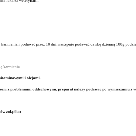
mi lekarza weterynarii.
 karmienia i podawać przez 10 dni,
następnie podawać dawkę dzienną 100g podziel
ią karmienia
itaminowymi i olejami.
 koni z problemami oddechowymi, preparat należy podawać
po wymieszaniu z w
dów żołądka: