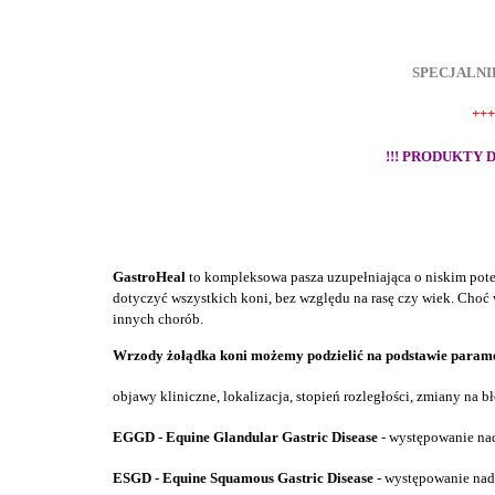
SPECJALN
++
!!! PRODUKTY
GastroHeal
to kompleksowa pasza uzupełniająca o niskim pot
dotyczyć wszystkich
koni, bez względu na rasę czy wiek
.
Choć 
inn
ych
chor
ób
.
Wrzody
żołądka koni
możemy podzielić
na podstawie param
objawy kliniczne, lokalizacja, stopień rozległości, zmiany na 
EGGD - Equine Glandular Gastric Disease
- występowanie na
ESGD - Equine Squamous Gastric Disease
- występowanie nad