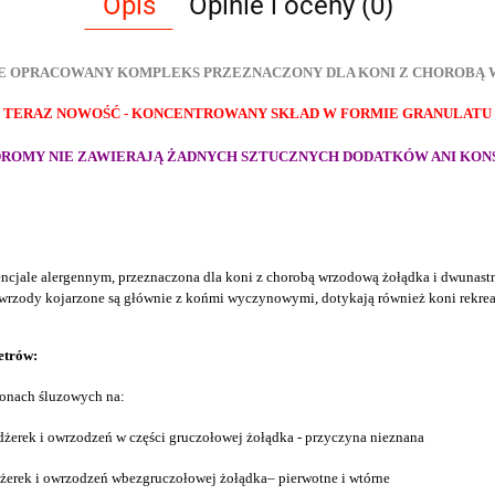
Opis
Opinie i oceny (0)
IE OPRACOWANY KOMPLEKS PRZEZNACZONY DLA KONI Z CHOROBĄ
+ TERAZ NOWOŚĆ - KONCENTROWANY SKŁAD W FORMIE GRANULATU 
 DROMY NIE ZAWIERAJĄ ŻADNYCH SZTUCZNYCH DODATKÓW ANI KON
encjale alergennym,
przeznaczon
a
dla koni z chorobą wrzodową żołądka i dwunast
wrzody k
ojarzone są głównie z końmi wyczynowymi,
dotykają również koni rekrea
etrów
:
błonach śluzowych na:
dżerek i owrzodzeń
w części gruczołowej żołądka
- przyczyna nieznana
żerek i owrzodzeń
w
bezgruczołowej żołądka
–
pierwotne i wtórne