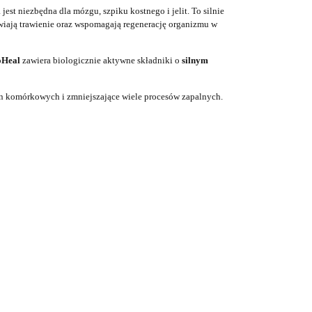
 jest niezbędna dla mózgu, szpiku kostnego i jelit.
To s
ilnie
wiają trawienie
oraz
wspomagają
regenerację organizmu
w
oHeal
z
awiera biologicznie aktywne składniki o
silnym
on komórkowych i
zmniejszające wiele
procesów zapalnych.