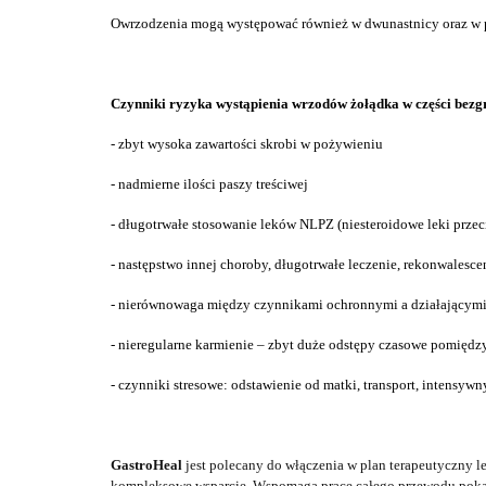
Owrzodzenia
mogą występować
również w dwunastnicy oraz w 
Czynniki ryzyka
wystąpienia wrzodów żołądka w części bez
g
-
zbyt wysoka
zawartości skrobi
w pożywieniu
- nadmierne ilości paszy treściwej
- długotrwałe
stosowanie leków
NLPZ
(
niesteroidowe leki prze
- następstwo innej choroby, długotrwałe leczenie, rekonwalesce
-
nierównowaga
między czynnikami ochronnymi
a
działającym
-
nieregular
ne karmienie –
zbyt
duże
odstępy czasowe po
między
- czynniki stresowe: odstawienie od
matki
, transport, intensywn
GastroHeal
jest polecany do
włączenia w
plan terapeutyczn
y
l
kompleksowe wsparcie.
Wspomaga pracę całego przewodu pokar