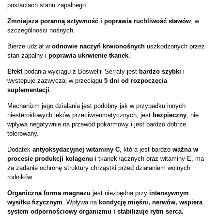
postaciach stanu zapalnego.
Zmniejsza poranną sztywność i poprawia ruchliwość stawów
, w
szczególności nośnych.
Bierze udział w
odnowie naczyń krwionośnych
uszkodzonych przez
stan zapalny i
poprawia ukrwienie tkanek
.
Efekt
podania wyciągu z Boswellii Serraty jest
bardzo szybki
i
występuje zazwyczaj w przeciągu
5 dni od rozpoczęcia
suplementacji
.
Mechanizm jego działania jest podobny jak w przypadku innych
niesteroidowych leków przeciwreumatycznych, jest
bezpieczny
, nie
wpływa negatywnie na przewód pokarmowy i jest bardzo dobrze
tolerowany.
Dodatek
antyoksydacyjnej witaminy C
, która jest bardzo
ważna w
procesie produkcji kolagenu
i tkanek łącznych oraz witaminy E, ma
za zadanie ochronę struktury chrząstki przed działaniem wolnych
rodników.
Organiczna forma magnezu
jest niezbędna przy
intensywnym
wysiłku fizycznym
. Wpływa na
kondycję mięśni, nerwów, wspiera
system odpornościowy organizmu i stabilizuje rytm serca.