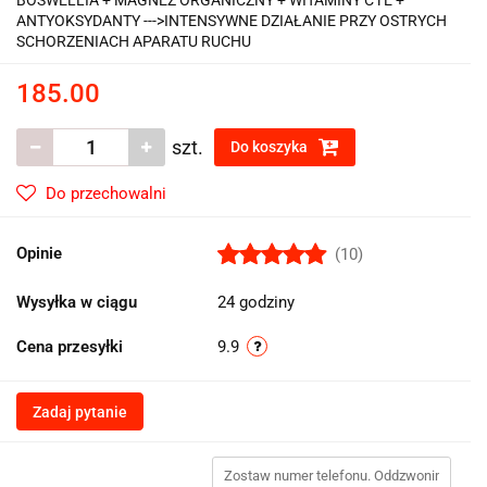
BOSWELLIA + MAGNEZ ORGANICZNY + WITAMINY C i E +
ANTYOKSYDANTY --->INTENSYWNE DZIAŁANIE PRZY OSTRYCH
SCHORZENIACH APARATU RUCHU
185.00
szt.
Do koszyka
Do przechowalni
Opinie
(10)
Wysyłka w ciągu
24 godziny
Cena przesyłki
9.9
Zadaj pytanie