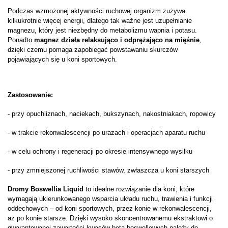
Podczas wzmożonej aktywności ruchowej organizm zużywa
kilkukrotnie więcej energii, dlatego tak ważne jest uzupełnianie
magnezu, który jest niezbędny do metabolizmu wapnia i potasu.
Ponadto
magnez działa relaksująco i odprężająco na mięśnie
,
dzięki czemu pomaga zapobiegać powstawaniu skurczów
pojawiających się u koni sportowych.
Zastosowanie:
- przy opuchliznach, naciekach, bukszynach, nakostniakach, ropowicy
- w trakcie rekonwalescencji po urazach i operacjach aparatu ruchu
- w celu ochrony i regeneracji po okresie intensywnego wysiłku
- przy zmniejszonej ruchliwości stawów, zwłaszcza u koni starszych
Dromy Boswellia Liquid
to idealne rozwiązanie dla koni, które
wymagają ukierunkowanego wsparcia układu ruchu, trawienia i funkcji
oddechowych – od koni sportowych, przez konie w rekonwalescencji,
aż po konie starsze. Dzięki wysoko skoncentrowanemu ekstraktowi o
gwarantowanej zawartości kwasów beta-boswellowych należy do