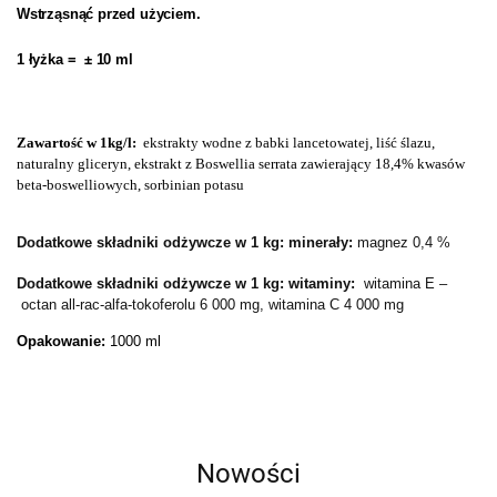
Wstrząsnąć przed użyciem.
1 łyżka = ± 10 ml
Zawartość w 1kg/l:
ekstrakty wodne z babki lancetowatej, liść ślazu,
naturalny gliceryn, ekstrakt z Boswellia serrata zawierający 18,4% kwasów
beta-boswelliowych, sorbinian potasu
Dodatkowe składniki odżywcze w 1 kg: minerały:
magnez 0,4 %
Dodatkowe składniki odżywcze w 1 kg: witaminy:
witamina E –
octan all-rac-alfa-tokoferolu 6 000 mg, witamina C 4 000 mg
Opakowanie
:
1000 ml
Nowości